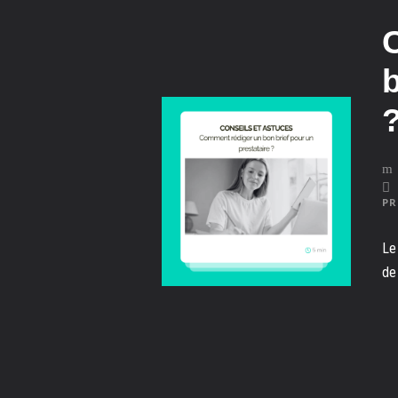
b
PR
Le
de