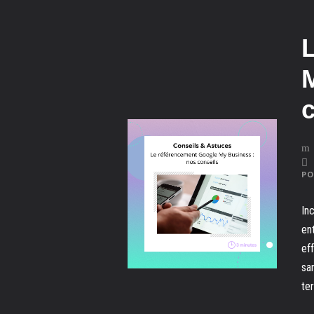
PO
In
en
ef
sa
ter