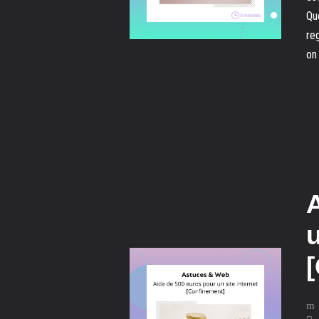
Qu
re
on 
u