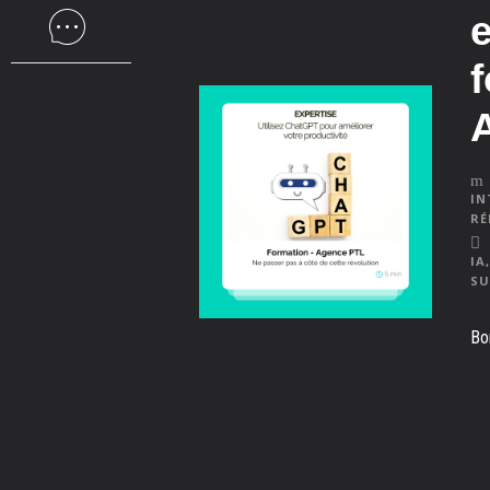
e
IN
RÉ
IA
,
SU
Bo