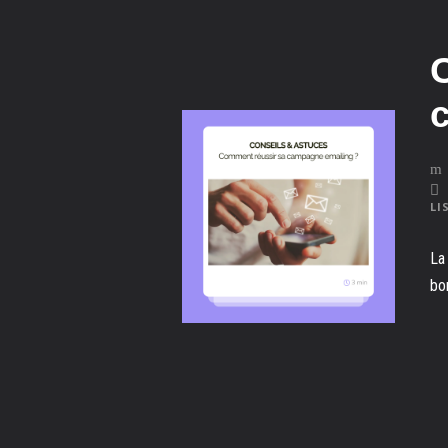
LI
La
bo