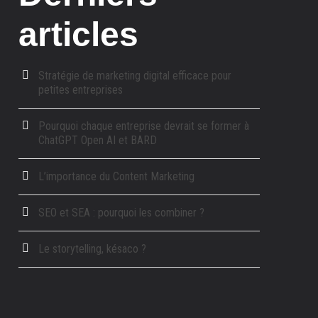
articles
Stratégie de marketing digital efficace pour
petites entreprises
Pourquoi chaque entreprise devrait se former à
ChatGPT Open AI et BARD
L’importance du Content Marketing
SEO et SEA : pourquoi les combiner ?
Le storytelling, késaco ?