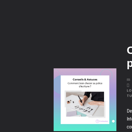
p
L
T
De
In
co