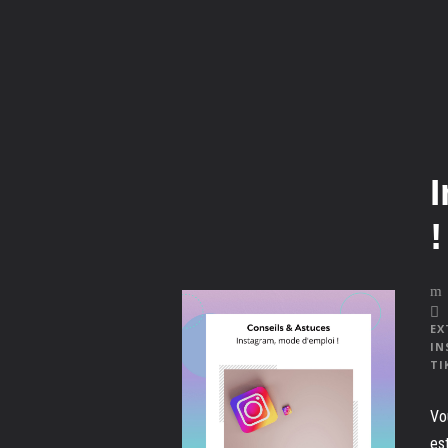
!
EX
IN
TI
Vo
es