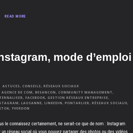
READ MORE
Instagram, mode d’emploi
ASTUCES
,
CONSEILS
,
RÉSEAUX SOCIAUX
AGENCE DE COM
,
BESANCON
,
COMMUNITY MANAGEMENT
,
TERNALISER
,
FACEBOOK
,
GESTION RÉSEAUX ENTREPRISE
,
STAGRAM
,
LAUSANNE
,
LINKEDIN
,
PONTARLIER
,
RÉSEAUX SOCIAUX
,
KTOK
,
YVERDON
us le connaissez certainement, ne serait-ce que de nom : Instagram
t un réseau social où vous pouvez partager des photos ou des vidéos.