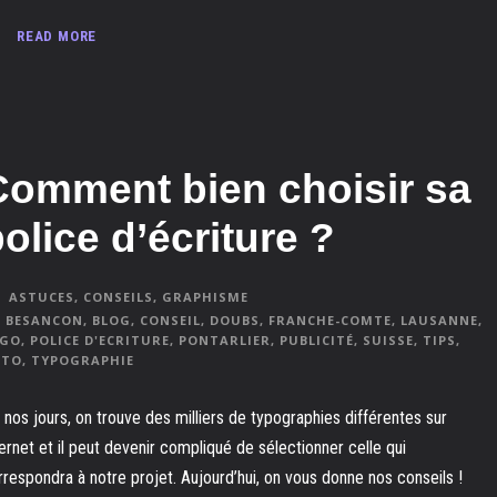
READ MORE
Comment bien choisir sa
olice d’écriture ?
ASTUCES
,
CONSEILS
,
GRAPHISME
BESANCON
,
BLOG
,
CONSEIL
,
DOUBS
,
FRANCHE-COMTE
,
LAUSANNE
,
OGO
,
POLICE D'ECRITURE
,
PONTARLIER
,
PUBLICITÉ
,
SUISSE
,
TIPS
,
UTO
,
TYPOGRAPHIE
 nos jours, on trouve des milliers de typographies différentes sur
ternet et il peut devenir compliqué de sélectionner celle qui
rrespondra à notre projet. Aujourd’hui, on vous donne nos conseils !