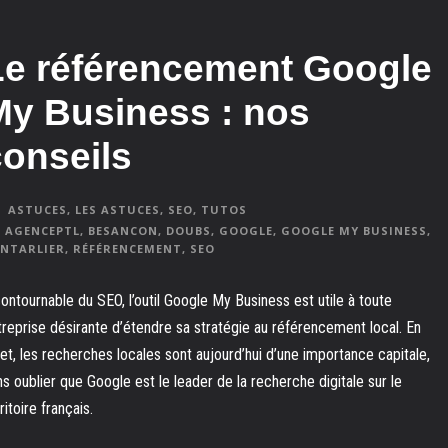
Le référencement Google
My Business : nos
conseils
ASTUCES
,
LES ASTUCES
,
SEO
,
TUTOS
AGENCEPTL
,
BESANCON
,
DOUBS
,
GOOGLE
,
GOOGLE MY BUSINESS
,
NTARLIER
,
RÉFÉRENCEMENT
,
SEO
contournable du SEO, l’outil Google My Business est utile à toute
treprise désirante d’étendre sa stratégie au référencement local. En
fet, les recherches locales sont aujourd’hui d’une importance capitale,
ns oublier que Google est le leader de la recherche digitale sur le
ritoire français.