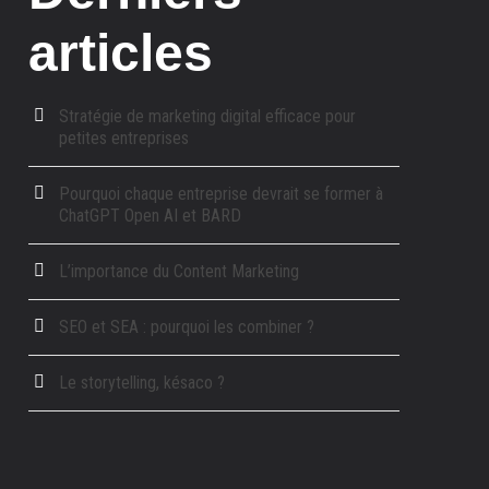
articles
Stratégie de marketing digital efficace pour
petites entreprises
Pourquoi chaque entreprise devrait se former à
ChatGPT Open AI et BARD
L’importance du Content Marketing
SEO et SEA : pourquoi les combiner ?
Le storytelling, késaco ?