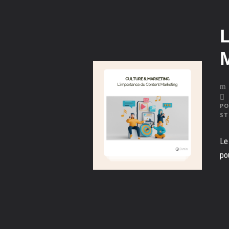
PO
ST
Le
po