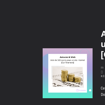
u
RÉ
Ce
Do