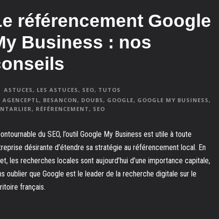
Le référencement Google
My Business : nos
conseils
ASTUCES
,
LES ASTUCES
,
SEO
,
TUTOS
AGENCEPTL
,
BESANCON
,
DOUBS
,
GOOGLE
,
GOOGLE MY BUSINESS
,
NTARLIER
,
RÉFÉRENCEMENT
,
SEO
contournable du SEO, l’outil Google My Business est utile à toute
treprise désirante d’étendre sa stratégie au référencement local. En
fet, les recherches locales sont aujourd’hui d’une importance capitale,
ns oublier que Google est le leader de la recherche digitale sur le
ritoire français.