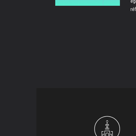
ég
ré