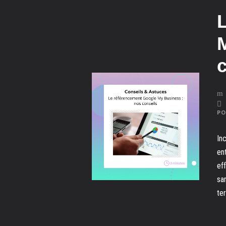
PO
In
en
ef
sa
ter