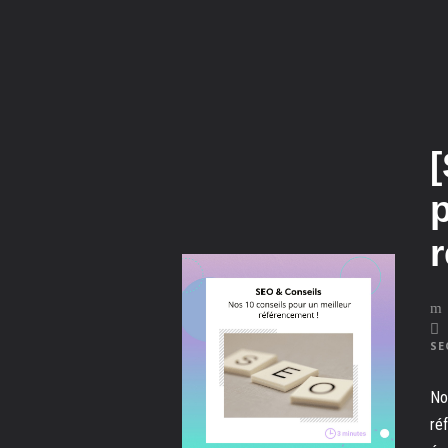
SE
No
ré