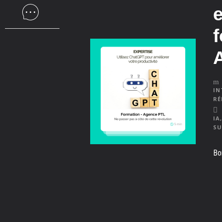
e
IN
RÉ
IA
,
SU
Bo