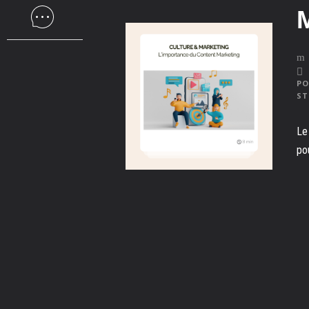
PO
ST
Le
po