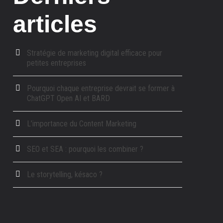
articles
Stratégie de marketing digital efficace pour
petites entreprises
Pourquoi chaque entreprise devrait se former à
ChatGPT Open AI et BARD
L’importance du Content Marketing
SEO et SEA : pourquoi les combiner ?
Le storytelling, késaco ?