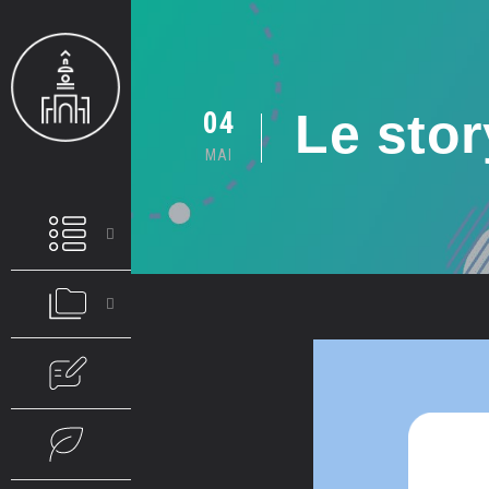
Le stor
04
MAI