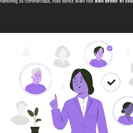
 marketing ou commerciaux, vous devez avant tout
bien définir et con