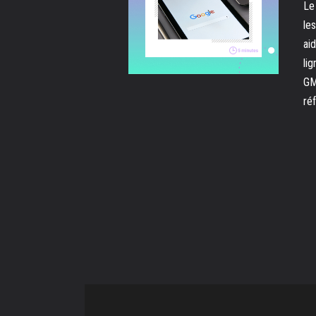
Le
le
ai
li
GM
ré