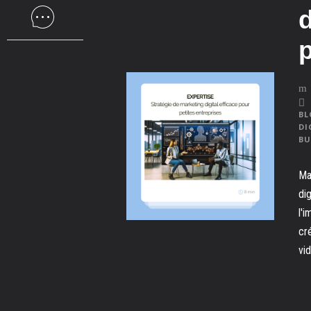
d
p
BL
DI
BU
Ma
di
l'
cr
vi