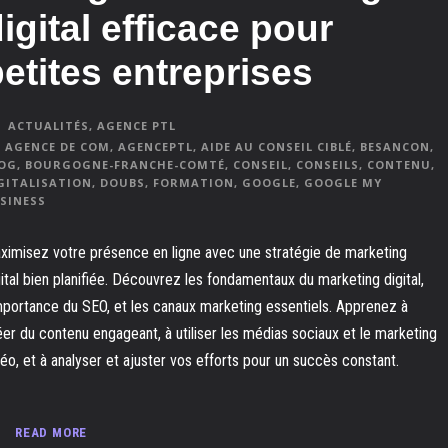
igital efficace pour
etites entreprises
ACTUALITÉS
,
AGENCE PTL
AGENCE DE COM
,
AGENCEPTL
,
AIDE AU CONSEIL CIBLÉ
,
BESANCON
,
OG
,
BOURGOGNE-FRANCHE-COMTÉ
,
CONSEIL
,
CONSEILS
,
CONTENU
,
GITALISATION
,
DOUBS
,
FORMATION
,
GOOGLE
,
GOOGLE MY
SINESS
ximisez votre présence en ligne avec une stratégie de marketing
gital bien planifiée. Découvrez les fondamentaux du marketing digital,
importance du SEO, et les canaux marketing essentiels. Apprenez à
éer du contenu engageant, à utiliser les médias sociaux et le marketing
déo, et à analyser et ajuster vos efforts pour un succès constant.
READ MORE