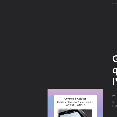
ter
l
PO