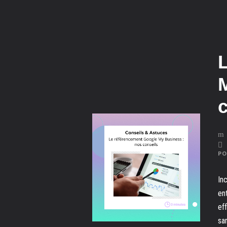
PO
In
en
ef
sa