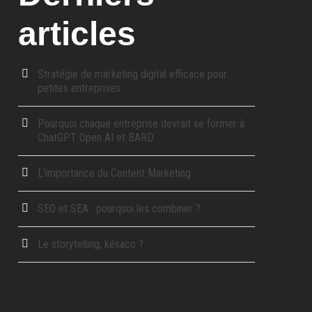
articles
Stratégie de marketing digital efficace pour
petites entreprises
Pourquoi chaque entreprise devrait se former à
ChatGPT Open AI et BARD
L’importance du Content Marketing
SEO et SEA : pourquoi les combiner ?
Le storytelling, késaco ?