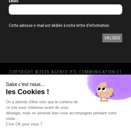
Email
Cette adresse e-mail est dédiée à notre lettre d'information.
COPYRIGHT ©
2026 AGENCE PTL COMMUNICATION ET
MARKETING 360°
Salut c'est nous...
MENTIONS LÉGALES
-
POLITIQUE DE
les Cookies !
CONFIDENTIALITÉ
On a attendu d'être sûrs que le contenu de
ce site vous intéresse avant de vous
déranger, mais on aimerait bien vous accompagner pendant votre
visite...
C'est OK pour vous ?