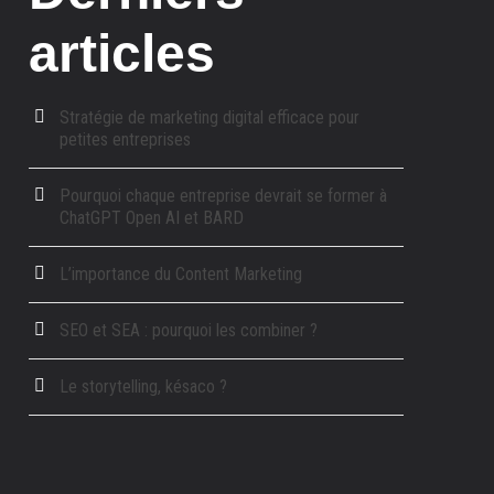
articles
Stratégie de marketing digital efficace pour
petites entreprises
Pourquoi chaque entreprise devrait se former à
ChatGPT Open AI et BARD
L’importance du Content Marketing
SEO et SEA : pourquoi les combiner ?
Le storytelling, késaco ?