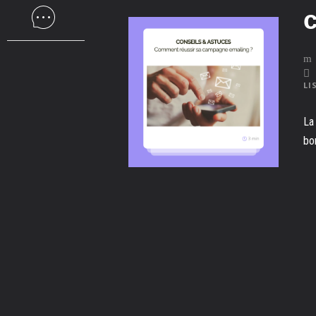
LI
La
bo