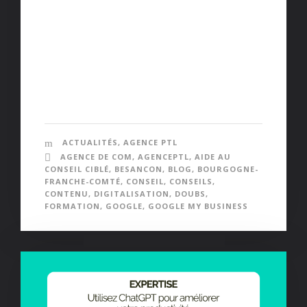
Découvrez les fondamentaux du marketing digital,
l'importance du SEO, et les canaux marketing
essentiels. Apprenez à créer du contenu
engageant, à utiliser les médias sociaux et le
marketing vidéo, et à analyser et ajuster vos
efforts pour...
ACTUALITÉS
,
AGENCE PTL
AGENCE DE COM
,
AGENCEPTL
,
AIDE AU
CONSEIL CIBLÉ
,
BESANCON
,
BLOG
,
BOURGOGNE-
FRANCHE-COMTÉ
,
CONSEIL
,
CONSEILS
,
CONTENU
,
DIGITALISATION
,
DOUBS
,
FORMATION
,
GOOGLE
,
GOOGLE MY BUSINESS