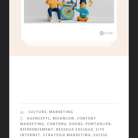
L’importance du Content Marketing
Le Content Marketing est une stratégie sur le long
terme très efficace pour les entreprises.
CULTURE
,
MARKETING
AGENCEPTL
,
BESANCON
,
CONTENT
MARKETING
,
CONTENU
,
DOUBS
,
PONTARLIER
,
RÉFÉRENCEMENT
,
RÉSEAUX SOCIAUX
,
SITE
INTERNET
,
STRATÉGIE MARKETING
,
SUISSE