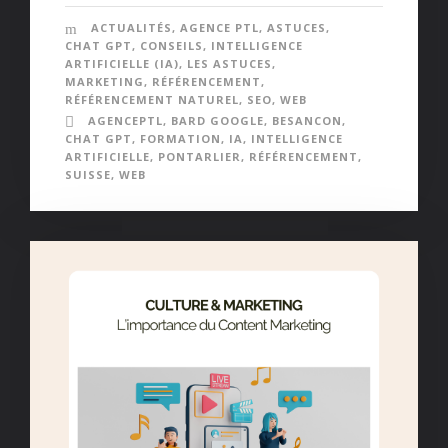
ACTUALITÉS
,
AGENCE PTL
,
ASTUCES
,
CHAT GPT
,
CONSEILS
,
INTELLIGENCE
ARTIFICIELLE (IA)
,
LES ASTUCES
,
MARKETING
,
RÉFÉRENCEMENT
,
RÉFÉRENCEMENT NATUREL
,
SEO
,
WEB
AGENCEPTL
,
BARD GOOGLE
,
BESANCON
,
CHAT GPT
,
FORMATION
,
IA
,
INTELLIGENCE
ARTIFICIELLE
,
PONTARLIER
,
RÉFÉRENCEMENT
,
SUISSE
,
WEB