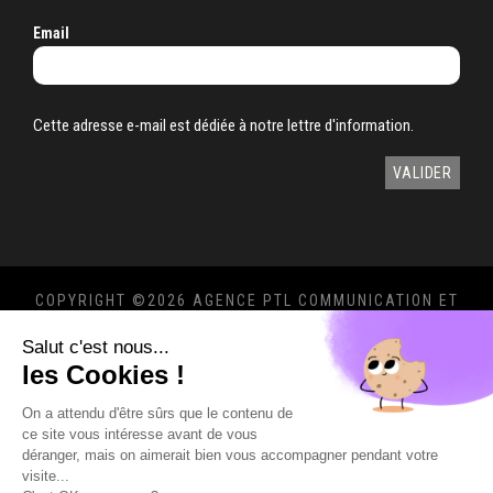
Email
Cette adresse e-mail est dédiée à notre lettre d'information.
COPYRIGHT ©
2026 AGENCE PTL COMMUNICATION ET
MARKETING 360°
Salut c'est nous...
MENTIONS LÉGALES
-
POLITIQUE DE
les Cookies !
CONFIDENTIALITÉ
On a attendu d'être sûrs que le contenu de
ce site vous intéresse avant de vous
déranger, mais on aimerait bien vous accompagner pendant votre
visite...